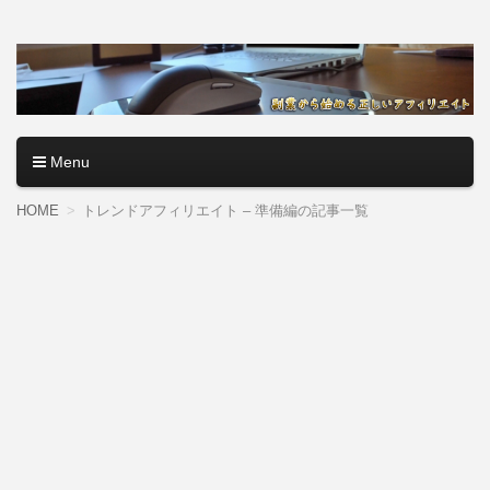
アフィリエイトロード【副
副業・本業を問わず、全くのゼロからアフィリエイトで稼ぐ
やり方を無料公開中。基礎講座からノウハウまでを当サイト
業から始める正しいアフィ
で記事として紹介しているので、パソコン初心者でも分かり
やすく解説しているので大丈夫＾＾
リエイト】
Menu
コンテンツへ移動
HOME
トレンドアフィリエイト – 準備編の記事一覧