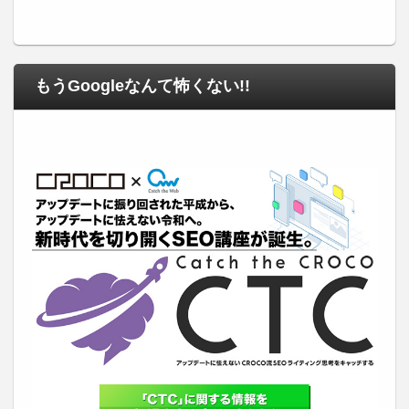
もうGoogleなんて怖くない!!