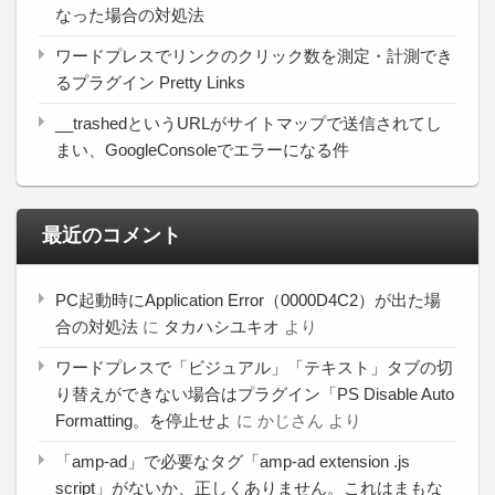
なった場合の対処法
ワードプレスでリンクのクリック数を測定・計測でき
るプラグイン Pretty Links
__trashedというURLがサイトマップで送信されてし
まい、GoogleConsoleでエラーになる件
最近のコメント
PC起動時にApplication Error（0000D4C2）が出た場
合の対処法
に
タカハシユキオ
より
ワードプレスで「ビジュアル」「テキスト」タブの切
り替えができない場合はプラグイン「PS Disable Auto
Formatting。を停止せよ
に
かじさん
より
「amp-ad」で必要なタグ「amp-ad extension .js
script」がないか、正しくありません。これはまもな