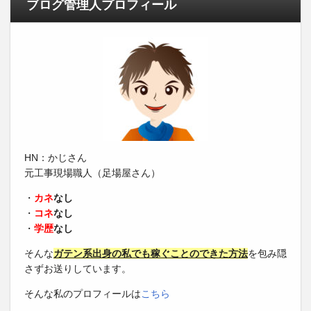
ブログ管理人プロフィール
HN：かじさん
元工事現場職人（足場屋さん）
・
カネ
なし
・
コネ
なし
・
学歴
なし
そんな
ガテン系出身の私でも稼ぐことのできた方法
を包み隠
さずお送りしています。
そんな私のプロフィールは
こちら