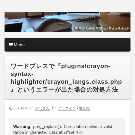
アフィリエイトロード【副
副業・本業を問わず、全くのゼロからアフィリエイトで稼ぐ
やり方を無料公開中。基礎講座からノウハウまでを当サイト
業から始める正しいアフィ
で記事として紹介しているので、パソコン初心者でも分かり
やすく解説しているので大丈夫＾＾
リエイト】
Menu
コンテンツへ移動
ワードプレスで『plugins/crayon-
syntax-
highlighter/crayon_langs.class.php
』というエラーが出た場合の対処方法
11/10/2025
かじさん
プラグイン
•
備忘録