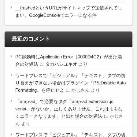
__trashedというURLがサイトマップで送信されてし
まい、GoogleConsoleでエラーになる件
最近のコメント
PC起動時にApplication Error（0000D4C2）が出た場
合の対処法
に
タカハシユキオ
より
ワードプレスで「ビジュアル」「テキスト」タブの切
り替えができない場合はプラグイン「PS Disable Auto
Formatting。を停止せよ
に
かじさん
より
「amp-ad」で必要なタグ「amp-ad extension .js
script」がないか、正しくありません。これはまもな
くエラーとなります。と出た場合の対処法
に
かじさ
ん
より
ワードプレスで「ビジュアル」「テキスト」タブの切