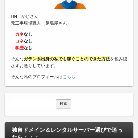
HN：かじさん
元工事現場職人（足場屋さん）
・
カネ
なし
・
コネ
なし
・
学歴
なし
そんな
ガテン系出身の私でも稼ぐことのできた方法
を包み隠
さずお送りしています。
そんな私のプロフィールは
こちら
検索:
独自ドメイン＆レンタルサーバー選びで迷っ
たら・・・