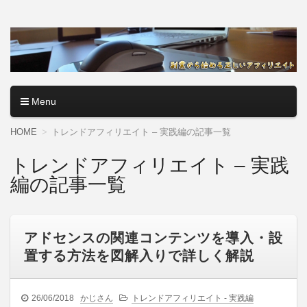
アフィリエイトロード【副
副業・本業を問わず、全くのゼロからアフィリエイトで稼ぐ
やり方を無料公開中。基礎講座からノウハウまでを当サイト
業から始める正しいアフィ
で記事として紹介しているので、パソコン初心者でも分かり
やすく解説しているので大丈夫＾＾
リエイト】
Menu
コンテンツへ移動
HOME
トレンドアフィリエイト – 実践編の記事一覧
トレンドアフィリエイト – 実践
編の記事一覧
アドセンスの関連コンテンツを導入・設
置する方法を図解入りで詳しく解説
26/06/2018
かじさん
トレンドアフィリエイト - 実践編