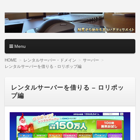
アフィリエイトロード【副
副業・本業を問わず、全くのゼロからアフィリエイトで稼ぐ
やり方を無料公開中。基礎講座からノウハウまでを当サイト
業から始める正しいアフィ
で記事として紹介しているので、パソコン初心者でも分かり
やすく解説しているので大丈夫＾＾
リエイト】
Menu
コンテンツへ移動
HOME
レンタルサーバー・ドメイン
サーバー
レンタルサーバーを借りる - ロリポップ編
レンタルサーバーを借りる – ロリポッ
プ編