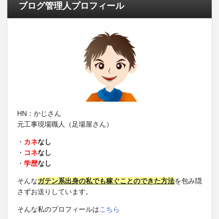
ブログ管理人プロフィール
HN：かじさん
元工事現場職人（足場屋さん）
・
カネ
なし
・
コネ
なし
・
学歴
なし
そんな
ガテン系出身の私でも稼ぐことのできた方法
を包み隠
さずお送りしています。
そんな私のプロフィールは
こちら