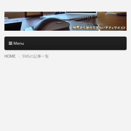
アフィリエイトロード【副
副業・本業を問わず、全くのゼロからアフィリエイトで稼ぐ
やり方を無料公開中。基礎講座からノウハウまでを当サイト
業から始める正しいアフィ
で記事として紹介しているので、パソコン初心者でも分かり
やすく解説しているので大丈夫＾＾
リエイト】
Menu
コンテンツへ移動
HOME
SNSの記事一覧