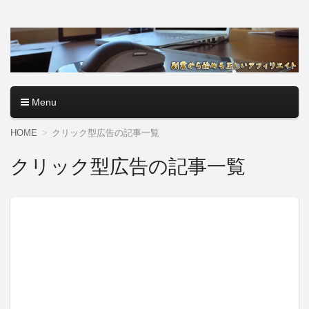
アフィリエイトロード【副
副業・本業を問わず、全くのゼロからアフィリエイトで稼ぐ
やり方を無料公開中。基礎講座からノウハウまでを当サイト
業から始める正しいアフィ
で記事として紹介しているので、パソコン初心者でも分かり
やすく解説しているので大丈夫＾＾
リエイト】
Menu
コンテンツへ移動
HOME
クリック型広告の記事一覧
クリック型広告の記事一覧