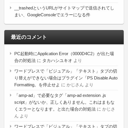
__trashedというURLがサイトマップで送信されてし
まい、GoogleConsoleでエラーになる件
最近のコメント
PC起動時にApplication Error（0000D4C2）が出た場
合の対処法
に
タカハシユキオ
より
ワードプレスで「ビジュアル」「テキスト」タブの切
り替えができない場合はプラグイン「PS Disable Auto
Formatting。を停止せよ
に
かじさん
より
「amp-ad」で必要なタグ「amp-ad extension .js
script」がないか、正しくありません。これはまもな
くエラーとなります。と出た場合の対処法
に
かじさ
ん
より
ワードプレスで「ビジュアル」「テキスト」タブの切