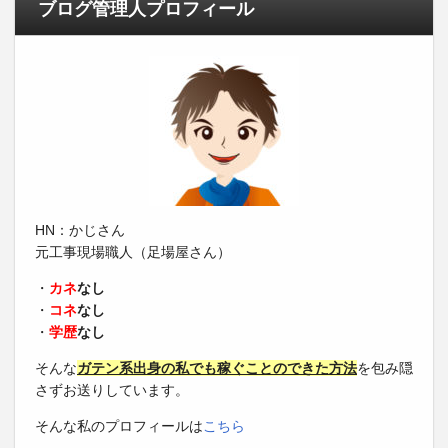
ブログ管理人プロフィール
HN：かじさん
元工事現場職人（足場屋さん）
・
カネ
なし
・
コネ
なし
・
学歴
なし
そんな
ガテン系出身の私でも稼ぐことのできた方法
を包み隠
さずお送りしています。
そんな私のプロフィールは
こちら