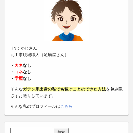
HN：かじさん
元工事現場職人（足場屋さん）
・
カネ
なし
・
コネ
なし
・
学歴
なし
そんな
ガテン系出身の私でも稼ぐことのできた方法
を包み隠
さずお送りしています。
そんな私のプロフィールは
こちら
検索: