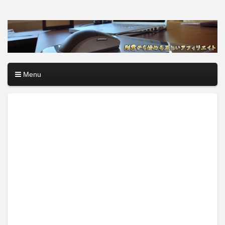
アフィリエイトロード【副
副業・本業を問わず、全くのゼロからアフィリエイトで稼ぐ
やり方を無料公開中。基礎講座からノウハウまでを当サイト
業から始める正しいアフィ
で記事として紹介しているので、パソコン初心者でも分かり
やすく解説しているので大丈夫＾＾
リエイト】
Menu
コンテンツへ移動