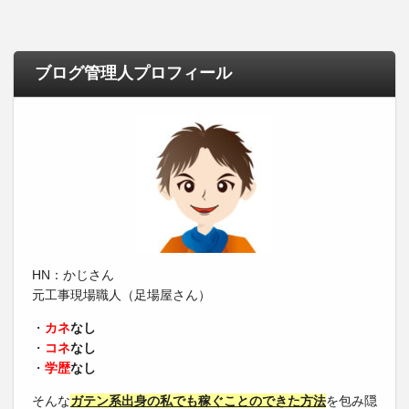
ブログ管理人プロフィール
HN：かじさん
元工事現場職人（足場屋さん）
・
カネ
なし
・
コネ
なし
・
学歴
なし
そんな
ガテン系出身の私でも稼ぐことのできた方法
を包み隠