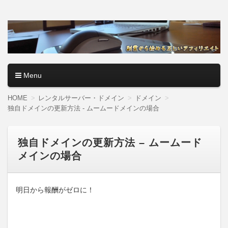
アフィリエイトロード【副
副業・本業を問わず、全くのゼロからアフィリエイトで稼ぐ
やり方を無料公開中。基礎講座からノウハウまでを当サイト
業から始める正しいアフィ
で記事として紹介しているので、パソコン初心者でも分かり
やすく解説しているので大丈夫＾＾
リエイト】
Menu
コンテンツへ移動
HOME
レンタルサーバー・ドメイン
ドメイン
独自ドメインの更新方法 - ムームードメインの場合
独自ドメインの更新方法 – ムームード
メインの場合
明日から報酬がゼロに！