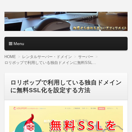
アフィリエイトロード【副
副業・本業を問わず、全くのゼロからアフィリエイトで稼ぐ
やり方を無料公開中。基礎講座からノウハウまでを当サイト
業から始める正しいアフィ
で記事として紹介しているので、パソコン初心者でも分かり
やすく解説しているので大丈夫＾＾
リエイト】
Menu
コンテンツへ移動
HOME
レンタルサーバー・ドメイン
サーバー
ロリポップで利用している独自ドメインに無料SSL化を設定する方法
ロリポップで利用している独自ドメイン
に無料SSL化を設定する方法