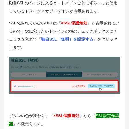
独自SSL
のページに入ると、ドメインごとにずら～っと使用
しているドメイン＆サブドメインが表示されます。
SSL化
されていないURLは『
×SSL保護無効
』と表示されてい
るので、
SSL化
したい
ドメインの横のチェックボックスにチ
ェックを入れ
て『
独自SSL（無料）を設定する
』をクリック
します。
ボタンの色が変わり、『
×SSL保護無効
』から『
SSL設定作業
中
』へ変わります。