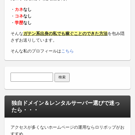
・
カネ
なし
・
コネ
なし
・
学歴
なし
そんな
ガテン系出身の私でも稼ぐことのできた方法
を包み隠
さずお送りしています。
そんな私のプロフィールは
こちら
検索:
独自ドメイン＆レンタルサーバー選びで迷っ
たら・・・
アクセスが多くないホームページの運用ならロリポップがお
すすめ