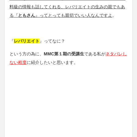
料級の情報も話してくれる、レバリエイトの生みの親でもあ
る『
ともさん
』ってとっても親切でいい人なんですよ
。
『
レバリエイト
』ってなに？
という方の為に、
MMC第１期の受講生
である私が
ネタバレし
ない程度
に紹介したいと思います。