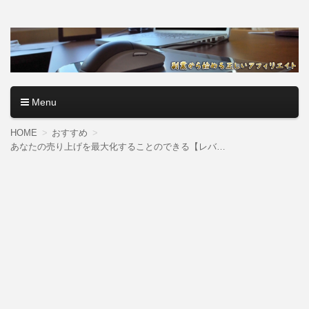
アフィリエイトロード【副
副業・本業を問わず、全くのゼロからアフィリエイトで稼ぐ
やり方を無料公開中。基礎講座からノウハウまでを当サイト
業から始める正しいアフィ
で記事として紹介しているので、パソコン初心者でも分かり
やすく解説しているので大丈夫＾＾
リエイト】
Menu
コンテンツへ移動
HOME
おすすめ
あなたの売り上げを最大化することのできる【レバリエイト2017】の無料募集の締め切りが迫る