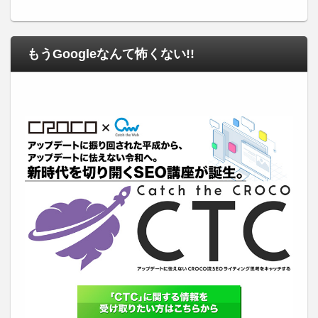
もうGoogleなんて怖くない!!