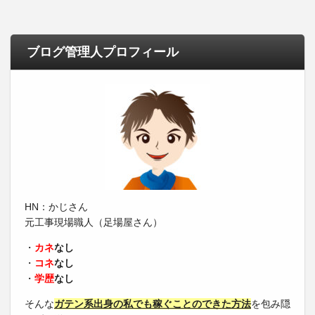
ブログ管理人プロフィール
HN：かじさん
元工事現場職人（足場屋さん）
・
カネ
なし
・
コネ
なし
・
学歴
なし
そんな
ガテン系出身の私でも稼ぐことのできた方法
を包み隠