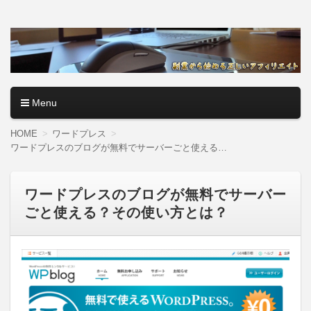
アフィリエイトロード【副
副業・本業を問わず、全くのゼロからアフィリエイトで稼ぐ
やり方を無料公開中。基礎講座からノウハウまでを当サイト
業から始める正しいアフィ
で記事として紹介しているので、パソコン初心者でも分かり
やすく解説しているので大丈夫＾＾
リエイト】
Menu
コンテンツへ移動
HOME
ワードプレス
ワードプレスのブログが無料でサーバーごと使える？その使い方とは？
ワードプレスのブログが無料でサーバー
ごと使える？その使い方とは？