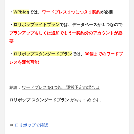
・
WPblog
では、
ワードプレス１つにつき１契約
が必要
・
ロリポップライトプラン
では、データベースが１つなので
プランアップもしくは追加でもう一契約分のアカウントが必
要
・
ロリポップスタンダードプラン
では、
30個までのワードプ
レスを運営可能
結論：
ワードプレスを1つ以上運営予定の場合は
ロリポップ スタンダードプラン
がおすすめです
。
⇒
ロリポップ
で確認