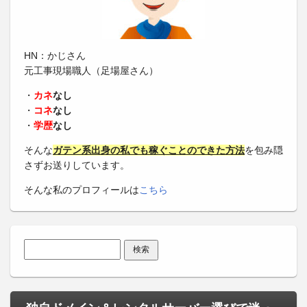
HN：かじさん
元工事現場職人（足場屋さん）
・
カネ
なし
・
コネ
なし
・
学歴
なし
そんな
ガテン系出身の私でも稼ぐことのできた方法
を包み隠
さずお送りしています。
そんな私のプロフィールは
こちら
検索: