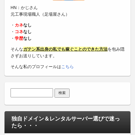
HN：かじさん
元工事現場職人（足場屋さん）
・
カネ
なし
・
コネ
なし
・
学歴
なし
そんな
ガテン系出身の私でも稼ぐことのできた方法
を包み隠
さずお送りしています。
そんな私のプロフィールは
こちら
検索:
独自ドメイン＆レンタルサーバー選びで迷っ
たら・・・