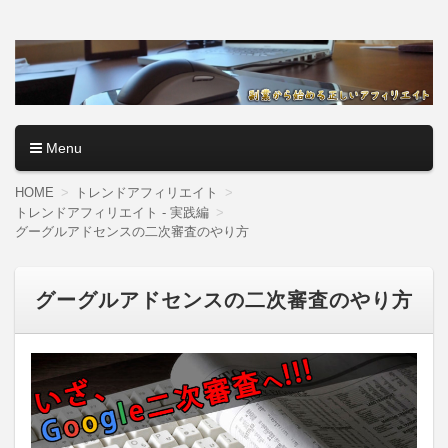
アフィリエイトロード【副
副業・本業を問わず、全くのゼロからアフィリエイトで稼ぐ
やり方を無料公開中。基礎講座からノウハウまでを当サイト
業から始める正しいアフィ
で記事として紹介しているので、パソコン初心者でも分かり
やすく解説しているので大丈夫＾＾
リエイト】
Menu
コンテンツへ移動
HOME
トレンドアフィリエイト
トレンドアフィリエイト - 実践編
グーグルアドセンスの二次審査のやり方
グーグルアドセンスの二次審査のやり方