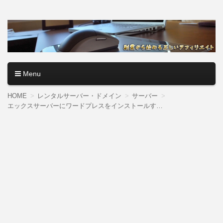
アフィリエイトロード【副
副業・本業を問わず、全くのゼロからアフィリエイトで稼ぐ
やり方を無料公開中。基礎講座からノウハウまでを当サイト
業から始める正しいアフィ
で記事として紹介しているので、パソコン初心者でも分かり
やすく解説しているので大丈夫＾＾
リエイト】
Menu
コンテンツへ移動
HOME
レンタルサーバー・ドメイン
サーバー
エックスサーバーにワードプレスをインストールする方法