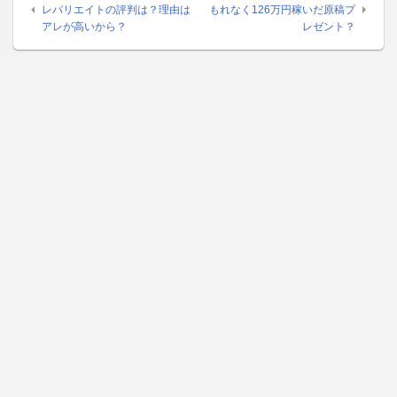
レバリエイトの評判は？理由は
もれなく126万円稼いだ原稿プ
アレが高いから？
レゼント？