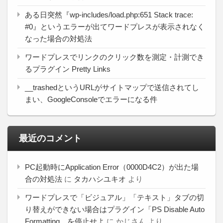
ある日突然『wp-includes/load.php:651 Stack trace:
#0』というエラーが出てワードプレスが表示されなく
なった場合の対処法
ワードプレスでリンクのクリック数を測定・計測でき
るプラグイン Pretty Links
__trashedというURLがサイトマップで送信されてし
まい、GoogleConsoleでエラーになる件
最近のコメント
PC起動時にApplication Error（0000D4C2）が出た場
合の対処法
に
タカハシユキオ
より
ワードプレスで「ビジュアル」「テキスト」タブの切
り替えができない場合はプラグイン「PS Disable Auto
Formatting。を停止せよ
に
かじさん
より