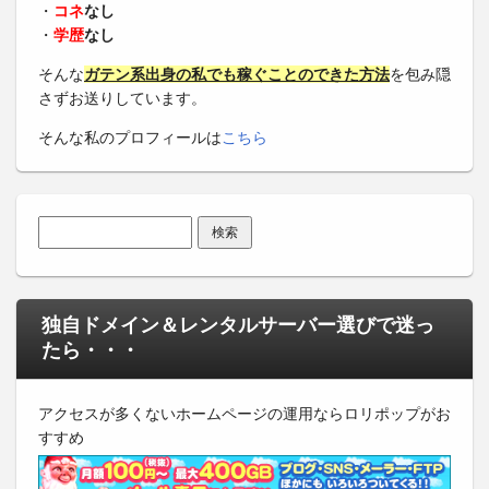
・
コネ
なし
・
学歴
なし
そんな
ガテン系出身の私でも稼ぐことのできた方法
を包み隠
さずお送りしています。
そんな私のプロフィールは
こちら
検索:
独自ドメイン＆レンタルサーバー選びで迷っ
たら・・・
アクセスが多くないホームページの運用ならロリポップがお
すすめ