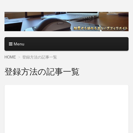
アフィリエイトロード【副
副業・本業を問わず、全くのゼロからアフィリエイトで稼ぐ
やり方を無料公開中。基礎講座からノウハウまでを当サイト
業から始める正しいアフィ
で記事として紹介しているので、パソコン初心者でも分かり
やすく解説しているので大丈夫＾＾
リエイト】
Menu
コンテンツへ移動
HOME
登録方法の記事一覧
登録方法の記事一覧