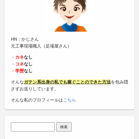
HN：かじさん
元工事現場職人（足場屋さん）
・
カネ
なし
・
コネ
なし
・
学歴
なし
そんな
ガテン系出身の私でも稼ぐことのできた方法
を包み隠
さずお送りしています。
そんな私のプロフィールは
こちら
検索: