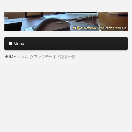
アフィリエイトロード【副
副業・本業を問わず、全くのゼロからアフィリエイトで稼ぐ
やり方を無料公開中。基礎講座からノウハウまでを当サイト
業から始める正しいアフィ
で記事として紹介しているので、パソコン初心者でも分かり
やすく解説しているので大丈夫＾＾
リエイト】
Menu
コンテンツへ移動
HOME
パンダアップデートの記事一覧