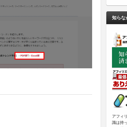
知らな
アフィ
識は持