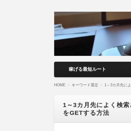
アフィリエイト
副業・本業を問わず、全くのゼロから
いるので、パソコン初心者でも分かり
ト】
コンテンツへ移動
稼げる最短ルート
HOME
キーワード選定
1～3カ月先に
1～3カ月先によく検
をGETする方法