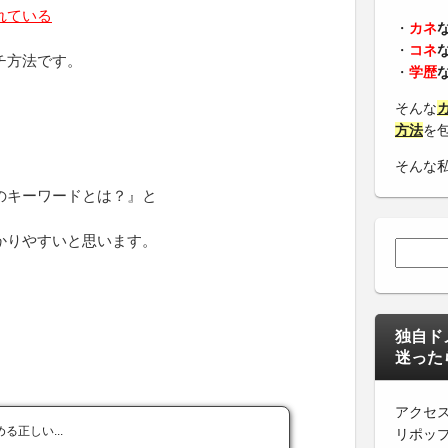
れている
・
カネ
・
コネ
チ方法です。
・
学歴
そんな
方法
を
そんな
のキーワードとは？』と
かりやすいと思います。
検索:
独自ド
迷った
アクセ
正しい...
リポッ