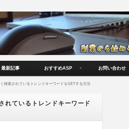
ロード【副業から始める正しい
アフィリエイトで稼ぐやり方を無料公開中。基礎講座からノウハウ
やすく解説しているので大丈夫＾＾
最新記事
おすすめASP
お問い合わせ
成功報酬型
クリック型広告
よく検索されているトレンドキーワードをGETする方法
索されているトレンドキーワード