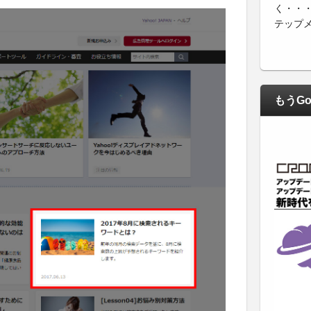
く・・
テップ
もうGo