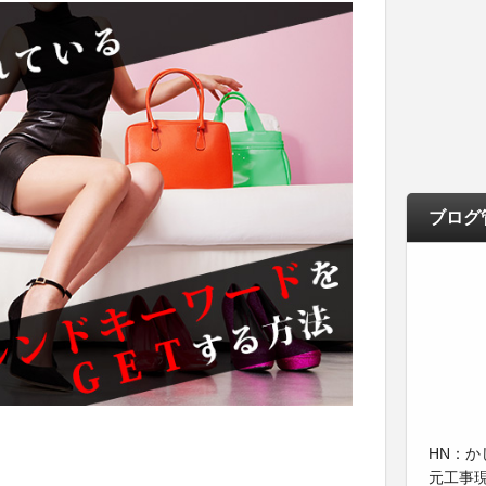
ブログ
HN：か
元工事