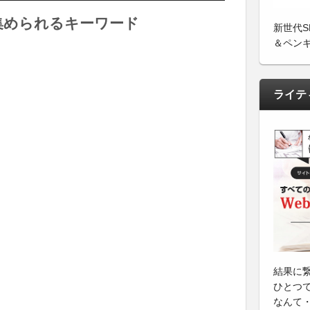
集められるキーワード
新世代
＆ペン
ライテ
結果に
ひとつ
なんて