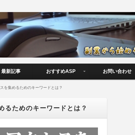
ロード【副業から始める正しい
アフィリエイトで稼ぐやり方を無料公開中。基礎講座からノウハウ
やすく解説しているので大丈夫＾＾
最新記事
おすすめASP
お問い合わせ
成功報酬型
クリック型広告
スを集めるためのキーワードとは？
めるためのキーワードとは？