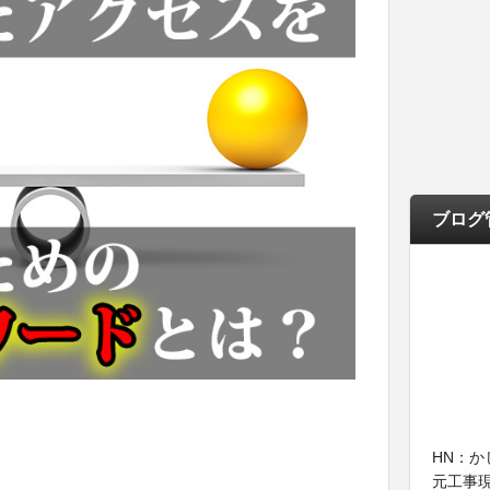
ブログ
HN：か
元工事