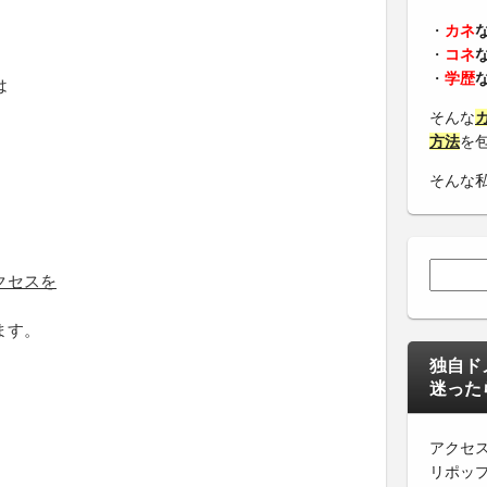
・
カネ
・
コネ
・
学歴
は
そんな
方法
を
そんな
、
検索:
クセスを
ます。
独自ド
迷った
アクセ
リポッ