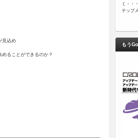
く・・
テップ
が見込め
もうGo
集めることができるのか？