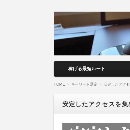
アフィリエイト
副業・本業を問わず、全くのゼロから
いるので、パソコン初心者でも分かり
ト】
コンテンツへ移動
稼げる最短ルート
HOME
キーワード選定
安定したアクセ
安定したアクセスを集