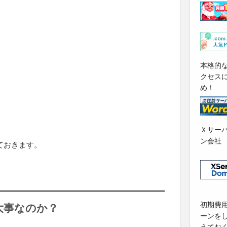
本格的
クセス
め！
Ｘサー
ン会社
ておきます。
初期費
大事なのか？
ーンを