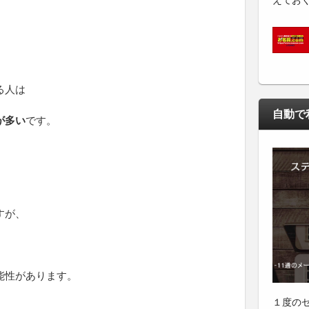
えてお
る人は
自動で
が多い
です。
すが、
能性があります。
１度の