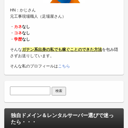
HN：かじさん
元工事現場職人（足場屋さん）
・
カネ
なし
・
コネ
なし
・
学歴
なし
そんな
ガテン系出身の私でも稼ぐことのできた方法
を包み隠
さずお送りしています。
そんな私のプロフィールは
こちら
検索:
独自ドメイン＆レンタルサーバー選びで迷っ
たら・・・