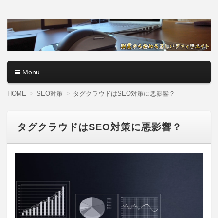
アフィリエイトロード【副
副業・本業を問わず、全くのゼロからアフィリエイトで稼ぐ
やり方を無料公開中。基礎講座からノウハウまでを当サイト
業から始める正しいアフィ
で記事として紹介しているので、パソコン初心者でも分かり
やすく解説しているので大丈夫＾＾
リエイト】
Menu
コンテンツへ移動
HOME
SEO対策
タグクラウドはSEO対策に悪影響？
タグクラウドはSEO対策に悪影響？