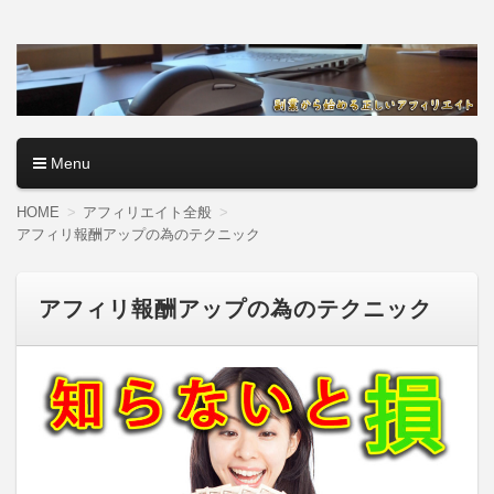
アフィリエイトロード【副
副業・本業を問わず、全くのゼロからアフィリエイトで稼ぐ
やり方を無料公開中。基礎講座からノウハウまでを当サイト
業から始める正しいアフィ
で記事として紹介しているので、パソコン初心者でも分かり
やすく解説しているので大丈夫＾＾
リエイト】
Menu
コンテンツへ移動
HOME
アフィリエイト全般
アフィリ報酬アップの為のテクニック
アフィリ報酬アップの為のテクニック