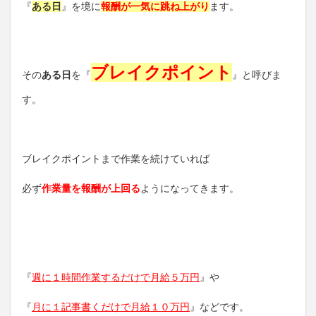
『
ある日
』を境に
報酬が一気に跳ね上がり
ます。
ブレイクポイント
その
ある日
を『
』と呼びま
す。
ブレイクポイントまで作業を続けていれば
必ず
作業量を報酬が上回る
ようになってきます。
『
週に１時間作業するだけで月給５万円
』や
『
月に１記事書くだけで月給１０万円
』などです。