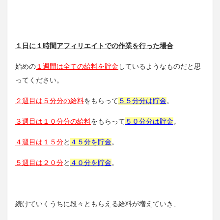
１日に１時間アフィリエイトでの作業を行った場合
始めの
１週間は全ての給料を貯金
しているようなものだと思
ってください。
２週目は５分分の給料
をもらって
５５分分は貯金
。
３週目は１０分分の給料
をもらって
５０分分は貯金
。
４週目は１５分
と
４５分を貯金
。
５週目は２０分
と
４０分を貯金
。
続けていくうちに段々ともらえる給料が増えていき、