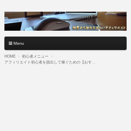
アフィリエイトロード【副
副業・本業を問わず、全くのゼロからアフィリエイトで稼ぐ
やり方を無料公開中。基礎講座からノウハウまでを当サイト
業から始める正しいアフィ
で記事として紹介しているので、パソコン初心者でも分かり
やすく解説しているので大丈夫＾＾
リエイト】
Menu
コンテンツへ移動
HOME
初心者メニュー
アフィリエイト初心者を脱出して稼ぐための【おすすめ法】とは？