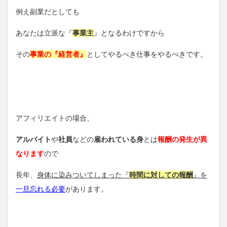
例え副業だとしても
あなたは立派な『
事業主
』となるわけですから
その
事業の『経営者』
としてやるべき仕事をやるべきです。
アフィリエイトの場合、
アルバイト
や
社員
などの
雇われている身
とは
報酬の発生が異
なります
ので
長年、
身体に染みついてしまった『
時間に対しての報酬
』を
一旦忘れる必要
があります。