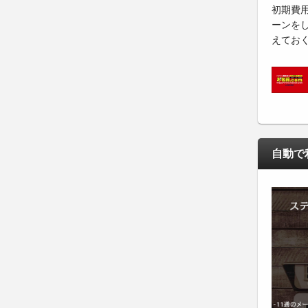
初期費
ーンを
えてお
自動で