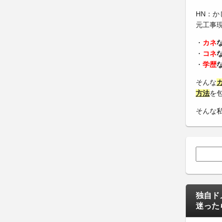
HN：か
元工事
・
カネ
・
コネ
・
学歴
そんな
方法
を
そんな
検索:
独自ド
迷った