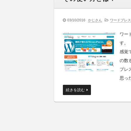
03/10/2016
かじさん
ワードプレス
ワー
す。
感覚
の数
プレ
思っ
続きを読む