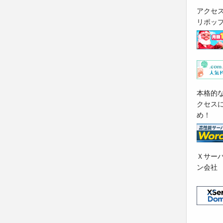
アクセ
リポッ
本格的
クセス
め！
Ｘサー
ン会社