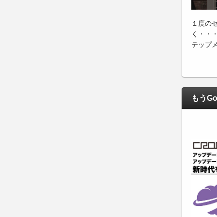
１度の
く・・
テップ
もうGo