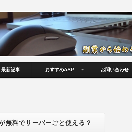
ロード【副業から始める正しい
アフィリエイトで稼ぐやり方を無料公開中。基礎講座からノウハウ
やすく解説しているので大丈夫＾＾
最新記事
おすすめASP
お問い合わせ
成功報酬型
クリック型広告
が無料でサーバーごと使える？