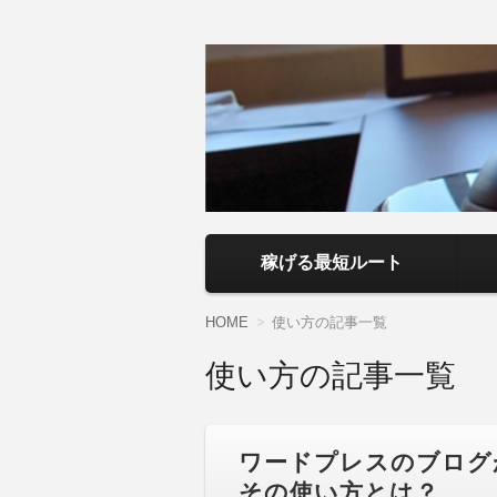
アフィリエイト
副業・本業を問わず、全くのゼロから
いるので、パソコン初心者でも分かり
ト】
コンテンツへ移動
稼げる最短ルート
HOME
使い方の記事一覧
使い方の記事一覧
ワードプレスのブログ
その使い方とは？