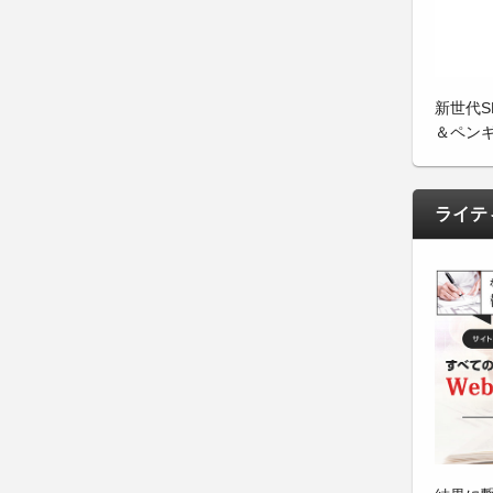
新世代
＆ペン
ライテ