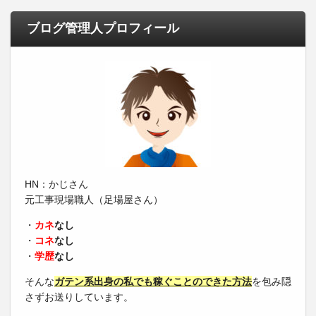
ブログ管理人プロフィール
HN：かじさん
元工事現場職人（足場屋さん）
・
カネ
なし
・
コネ
なし
・
学歴
なし
そんな
ガテン系出身の私でも稼ぐことのできた方法
を包み隠
さずお送りしています。