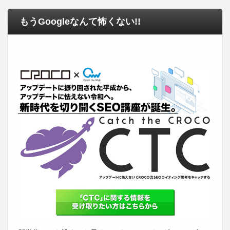
もうGoogleなんて怖くない!!