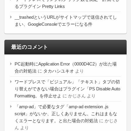
るプラグイン Pretty Links
__trashedというURLがサイトマップで送信されてし
まい、GoogleConsoleでエラーになる件
最近のコメント
PC起動時にApplication Error（0000D4C2）が出た場
合の対処法
に
タカハシユキオ
より
ワードプレスで「ビジュアル」「テキスト」タブの切
り替えができない場合はプラグイン「PS Disable Auto
Formatting。を停止せよ
に
かじさん
より
「amp-ad」で必要なタグ「amp-ad extension .js
script」がないか、正しくありません。これはまもな
くエラーとなります。と出た場合の対処法
に
かじさ
ん
より