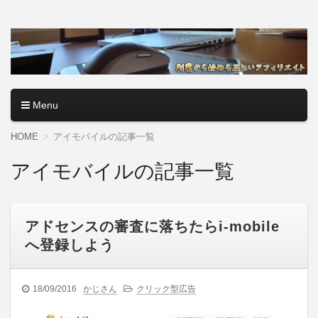
アフィリエイトロード【副
副業・本業を問わず、全くのゼロからアフィリエイトで稼ぐ
やり方を無料公開中。基礎講座からノウハウまでを当サイト
業から始める正しいアフィ
で記事として紹介しているので、パソコン初心者でも分かり
やすく解説しているので大丈夫＾＾
リエイト】
Menu
コンテンツへ移動
HOME
アイモバイルの記事一覧
アイモバイルの記事一覧
アドセンスの審査に落ちたらi-mobile
へ登録しよう
18/09/2016
かじさん
クリック型広告