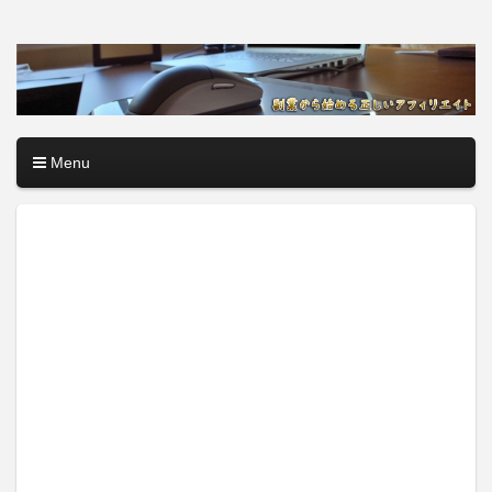
アフィリエイトロード【副
副業・本業を問わず、全くのゼロからアフィリエイトで稼ぐ
やり方を無料公開中。基礎講座からノウハウまでを当サイト
業から始める正しいアフィ
で記事として紹介しているので、パソコン初心者でも分かり
やすく解説しているので大丈夫＾＾
リエイト】
Menu
コンテンツへ移動