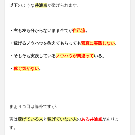
以下のような
共通点
が挙げられます。
・右も左も分からないまま全てが
自己流
。
・稼げるノウハウを教えてもらっても
素直に実践しない
。
・そもそも実践している
ノウハウが間違って
いる。
・
稼ぐ気がない
。
まぁ４つ目は論外ですが、
実は
稼げている人
と
稼げていない人
の
ある共通点
がありま
す。