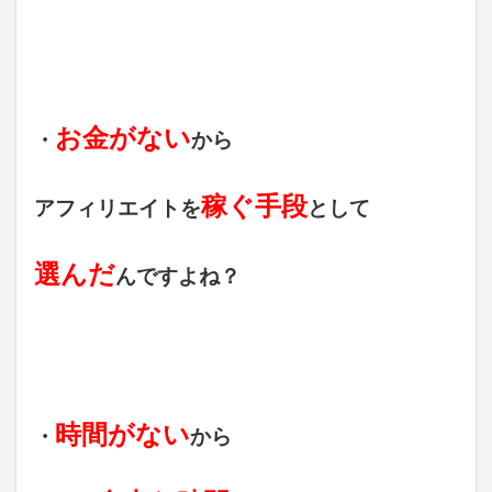
お金がない
・
から
稼ぐ手段
アフィリエイトを
として
選んだ
んですよね？
時間がない
・
から