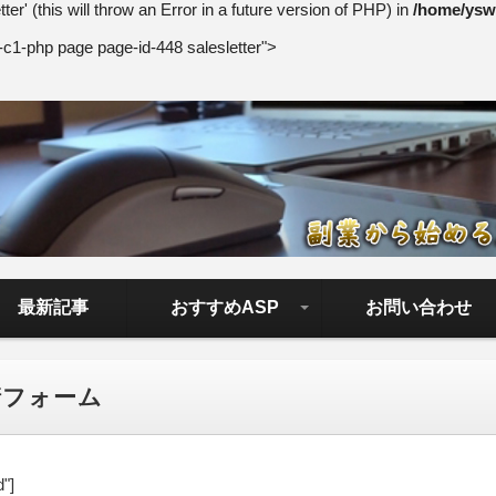
er' (this will throw an Error in a future version of PHP) in
/home/yswe
c1-php page page-id-448 salesletter">
トロード【副業から始める正し
からアフィリエイトで稼ぐやり方を無料公開中。基礎講座からノウ
者でも分かりやすく解説しているので大丈夫＾＾
最新記事
おすすめASP
お問い合わせ
成功報酬型
クリック型広告
請フォーム
"]