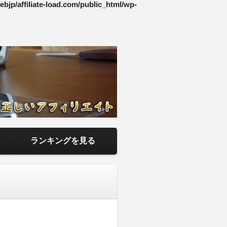
bjp/affiliate-load.com/public_html/wp-
いアフィリエ
ハウまでを当サイトで記事として
ランキングを見る